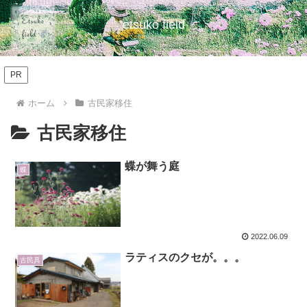
etsuko field
PR
ホーム
古民家移住
古民家移住
蝶が舞う庭
蝶
2022.06.09
ラティスのクセが。。。
古民具