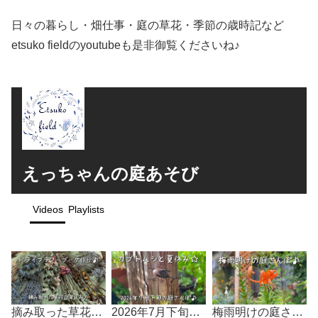
日々の暮らし・畑仕事・庭の草花・季節の歳時記など
etsuko fieldのyoutubeも是非御覧くださいね♪
えっちゃんの庭あそび
Videos
Playlists
摘み取った草花でドライフラワーブーケ作り♪
2026年7月下旬の庭さんぽ♪
梅雨明けの庭さんぽ♪
庭