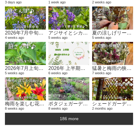
3 days ago
1 week ago
2 weeks ago
80 
2 y
2026年7月中旬の庭さんぽ♪
アジサイとシカを愛でる今日此の頃♪
夏の涼しげリース作り♪
4 weeks ago
5 weeks ago
5 weeks ago
キ
5 v
3 y
2026年7月上旬の庭さんぽ♪
2026年 上半期総集編！2月～6月のガーデン風景♪
猛暑と梅雨の狭間で手仕事♪
5 weeks ago
6 weeks ago
7 weeks ago
み
10 
3 y
梅雨を楽しむ花巡り♪
ポタジェガーデン、見て楽しみ採って楽しむ庭づくり♪
シェードガーデン３か月の移り変わり♪
8 weeks ago
8 weeks ago
2 months ago
186 more