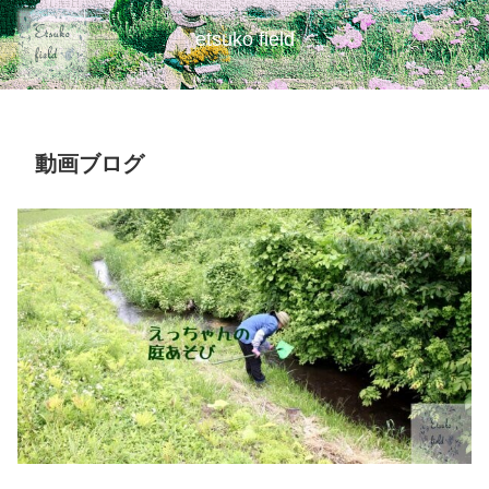
etsuko field
動画ブログ