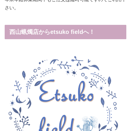
さい。
西山蝋燭店からetsuko fieldへ！