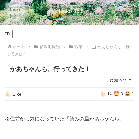
etsuko field
PR
ホーム
信濃町観光
散策
かあちゃんち、行
ってきた！
かあちゃんち、行ってきた！
2019.02.17
Like
14
3
1
移住前から気になっていた「笑みの里かあちゃんち」