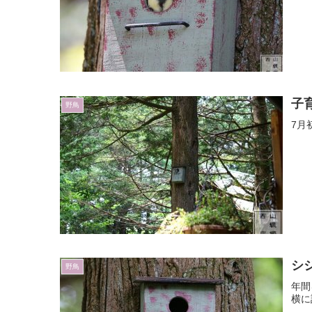
子
野鳥
7月
シ
野鳥
年間
横に