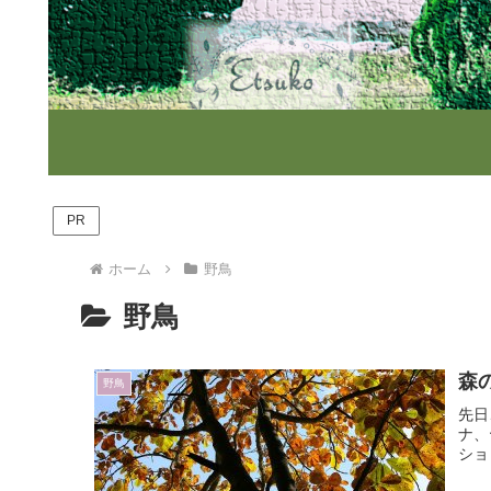
PR
ホーム
野鳥
野鳥
森
野鳥
先日
ナ、
ショ