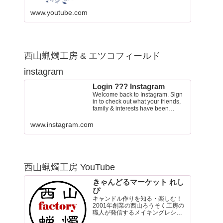
www.youtube.com
西山蝋燭工房 & エツコフィールド
instagram
Login ??? Instagram
Welcome back to Instagram. Sign
in to check out what your friends,
family & interests have been
capturing & sharing arou…
www.instagram.com
西山蝋燭工房 YouTube
きゃんどるマーケット れし
ぴ
キャンドル作りを知る・楽しむ！
2001年創業の西山ろうそく工房の
職人が発信するメイキングレシピ
チャンネル。