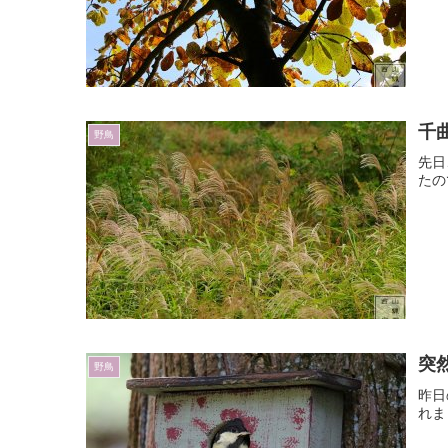
千
野鳥
先日
たの
突
野鳥
昨日
れま