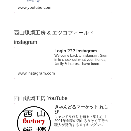
www.youtube.com
西山蝋燭工房 & エツコフィールド
instagram
Login ??? Instagram
Welcome back to Instagram. Sign
in to check out what your friends,
family & interests have been
capturing & sharing arou…
www.instagram.com
西山蝋燭工房 YouTube
きゃんどるマーケット れし
ぴ
キャンドル作りを知る・楽しむ！
2001年創業の西山ろうそく工房の
職人が発信するメイキングレシピ
チャンネル。