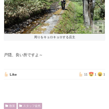
周りをキョロキョロする店主
戸隠、良い所ですよ～
Like
11
1
1
散策
スタッフ徒然