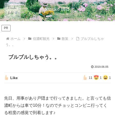
etsuko field
PR
ホーム
信濃町観光
散策
ブルブルしちゃ
う。。
ブルブルしちゃう。。
2019.06.05
Like
11
1
1
先日、用事があり戸隠まで行ってきました。と言っても信
濃町からは車で10分！なのでチョッとコンビニ行ってく
る程度の感覚で到着します♪