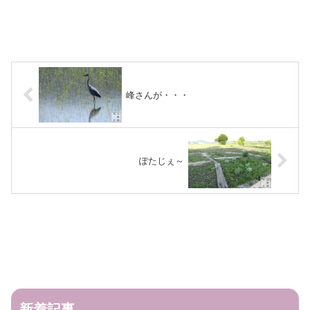
峰さんが・・・
ぽたじぇ～
新着記事