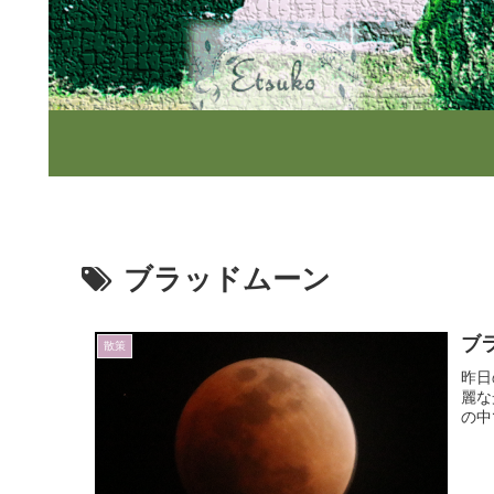
ブラッドムーン
ブ
散策
昨日
麗な
の中