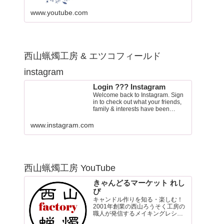
www.youtube.com
西山蝋燭工房 & エツコフィールド
instagram
Login ??? Instagram
Welcome back to Instagram. Sign
in to check out what your friends,
family & interests have been
capturing & sharing arou…
www.instagram.com
西山蝋燭工房 YouTube
きゃんどるマーケット れし
ぴ
キャンドル作りを知る・楽しむ！
2001年創業の西山ろうそく工房の
職人が発信するメイキングレシピ
チャンネル。