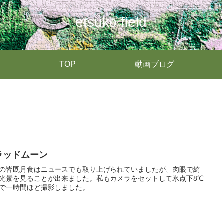
etsuko field
TOP
動画ブログ
ラッドムーン
の皆既月食はニュースでも取り上げられていましたが、肉眼で綺
光景を見ることが出来ました。私もカメラをセットして氷点下8℃
で一時間ほど撮影しました。