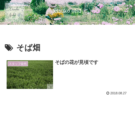
etsuko field
そば畑
そばの花が見頃です
スタッフ徒然
2018.08.27